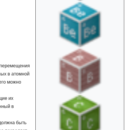
м перемещения
ных в атомной
 его можно
щие их
нный в
 должна быть