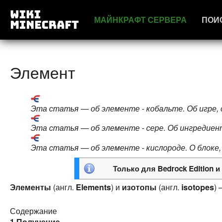
МАЙНКРАФТ СЕРВЕРА
ПОИ
Элемент
Эта статья — об элементе - кобальте. Об игре, 
Эта статья — об элементе - сере. Об ингредиен
Эта статья — об элементе - кислороде. О блоке
Только для
Bedrock Edition
и
Элементы
(англ.
Elements
) и
изотопы
(англ.
isotopes
)
Содержание
1
Получение