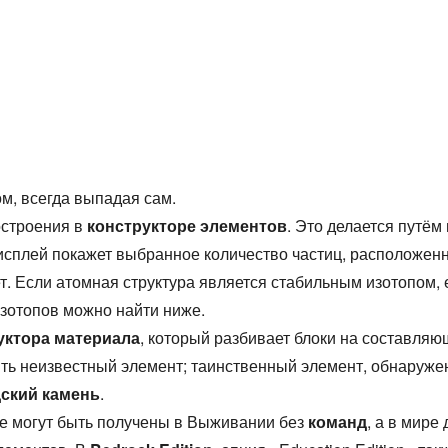
, всегда выпадая сам.
остроения в
конструкторе элементов
. Это делается путё
исплей покажет выбранное количество частиц, расположен
ет. Если атомная структура является стабильным изотопом,
изотопов можно найти ниже.
уктора материала
, который разбивает блоки на составляю
ить неизвестный элемент; таинственный элемент, обнаруже
дский камень
.
не могут быть получены в Выживании без
команд
, а в мире