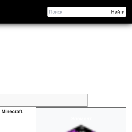
в
Minecraft
.
Элемент