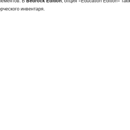
элементов. В
Bedrock Edition
, опция «Education Edition» та
рческого инвентаря.