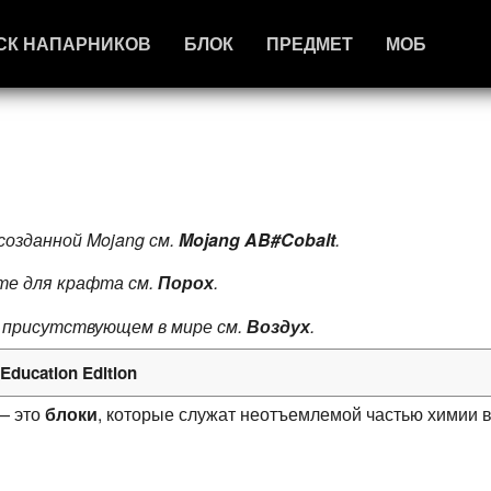
СК НАПАРНИКОВ
БЛОК
ПРЕДМЕТ
МОБ
созданной Mojang см.
Mojang AB#Cobalt
.
те для крафта см.
Порох
.
, присутствующем в мире см.
Воздух
.
Education Edition
 — это
блоки
, которые служат неотъемлемой частью химии 