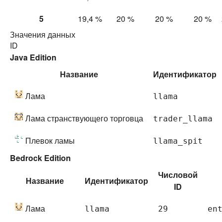
5
19,4 %
20 %
20 %
20 %
Значения данных
ID
Java Edition
Название
Идентификатор
Лама
llama
Лама странствующего торговца
trader_llama
Плевок ламы
llama_spit
Bedrock Edition
Числовой
Название
Идентификатор
ID
Лама
llama
29
en