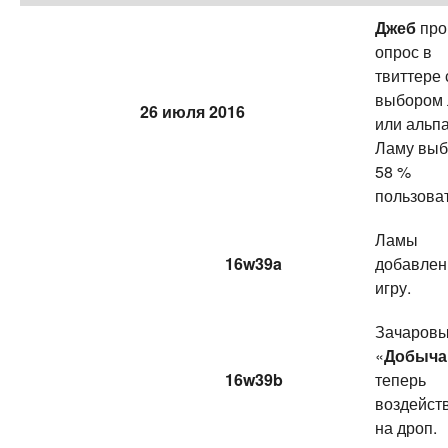
Джеб
про
опрос в
твиттере 
выбором
26 июля 2016
или альпа
Ламу выб
58 %
пользова
Ламы
16w39a
добавлен
игру.
Зачаров
«
Добыча
16w39b
теперь
воздейст
на дроп.