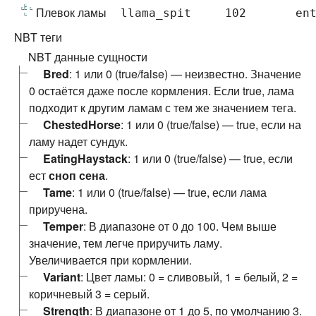
Плевок ламы
llama_spit
102
en
NBT теги
NBT данные сущности
Bred
: 1 или 0 (true/false) — неизвестно. Значение
0 остаётся даже после кормления. Если true, лама
подходит к другим ламам с тем же значением тега.
ChestedHorse
: 1 или 0 (true/false) — true, если на
ламу надет сундук.
EatingHaystack
: 1 или 0 (true/false) — true, если
ест
сноп сена
.
Tame
: 1 или 0 (true/false) — true, если лама
приручена.
Temper
: В диапазоне от 0 до 100. Чем выше
значение, тем легче приручить ламу.
Увеличивается при кормлении.
Variant
: Цвет ламы: 0 = сливовый, 1 = белый, 2 =
коричневый 3 = серый.
Strength
: В диапазоне от 1 до 5, по умолчанию 3.