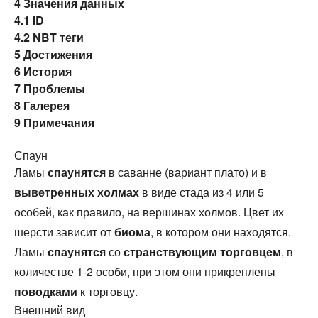
4
Значения данных
4.1
ID
4.2
NBT теги
5
Достижения
6
История
7
Проблемы
8
Галерея
9
Примечания
Спаун
Ламы
спаунятся
в саванне (вариант плато) и в
выветренных холмах
в виде стада из 4 или 5
особей, как правило, на вершинах холмов. Цвет их
шерсти зависит от
биома
, в котором они находятся.
Ламы
спаунятся
со
странствующим торговцем
, в
количестве 1-2 особи, при этом они прикреплены
поводками
к торговцу.
Внешний вид