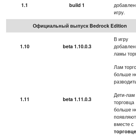
1.1
build 1
добавлен
игру.
Официальный выпуск Bedrock Edition
В игру
1.10
beta 1.10.0.3
добавле
ламы тор
Лам торг
больше н
разводить
Дети-лам
1.11
beta 1.11.0.3
торговца
больше н
появляют
вместе с
торговц