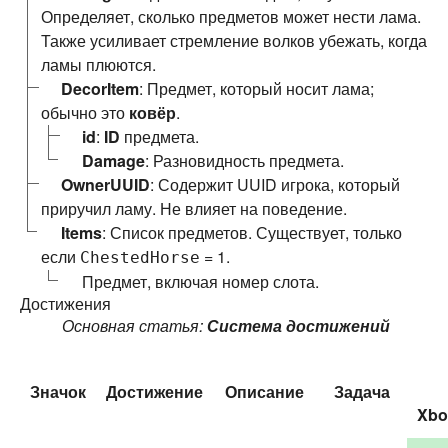
Определяет, сколько предметов может нести лама.
Также усиливает стремление волков убежать, когда
ламы плюются.
DecorItem
: Предмет, который носит лама;
обычно это
ковёр
.
id
:
ID
предмета.
Damage
: Разновидность предмета.
OwnerUUID
: Содержит UUID игрока, который
приручил ламу. Не влияет на поведение.
Items
: Список предметов. Существует, только
если
= 1.
ChestedHorse
Предмет, включая номер слота.
Достижения
Основная статья:
Система достижений
Значок
Достижение
Описание
Задача
Xbo