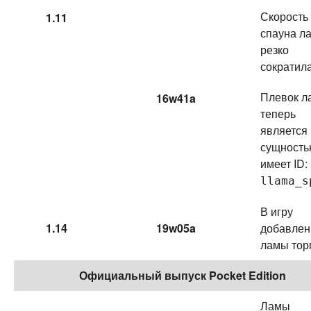
Скорость
1.11
спауна л
резко
сократила
Плевок л
16w41a
теперь
является
сущность
имеет ID:
llama_s
В игру
1.14
19w05a
добавле
ламы тор
Официальный выпуск Pocket Edition
Ламы