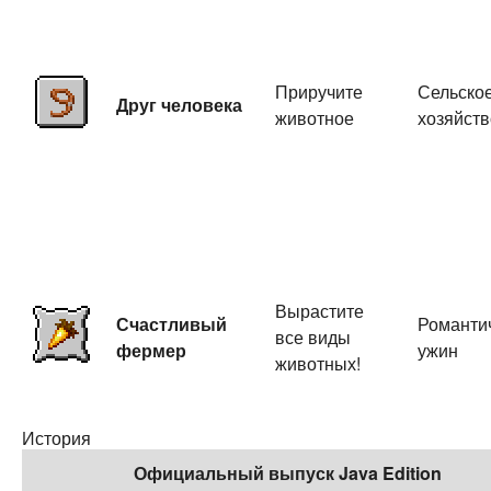
Приручите
Сельско
Друг человека
животное
хозяйств
Вырастите
Счастливый
Романти
все виды
фермер
ужин
животных!
История
Официальный выпуск Java Edition