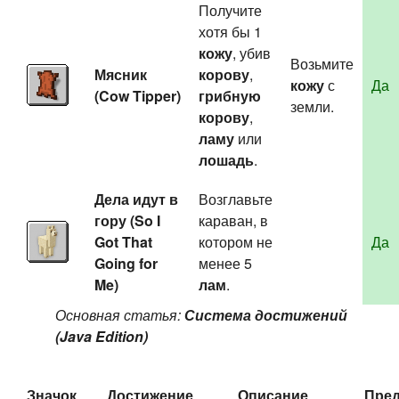
Получите
хотя бы 1
кожу
, убив
Возьмите
Мясник
корову
,
кожу
с
Да
(Cow Tipper)
грибную
земли.
корову
,
ламу
или
лошадь
.
Дела идут в
Возглавьте
гору (So I
караван, в
Got That
котором не
Да
Going for
менее 5
Me)
лам
.
Основная статья:
Система достижений
(Java Edition)
Значок
Достижение
Описание
Пред