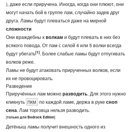
), даже если приручена. Иногда, когда они плюют, они
могут начать бой в группе лам, случайно задев друг
друга. Ламы будут плеваться даже на мирной
сложности
Они враждебны к
волкам
и будут плевать в них без
всякого повода. От лам с силой 4 или 5 волки всегда
[1]
будут убегать
. Более слабые ламы будут отпугивать
волков реже.
Ламы не будут атаковать прирученных волков, если
их не провоцировать.
Разведение
Приручённых лам можно
разводить
. Для этого нужно
кликнуть
по каждой ламе, держа в руке
сноп
ПКМ
сена
. Лам торговца нельзя разводить.‌
[
только для
Bedrock Edition
]
Детёныш ламы получит внешность одного из