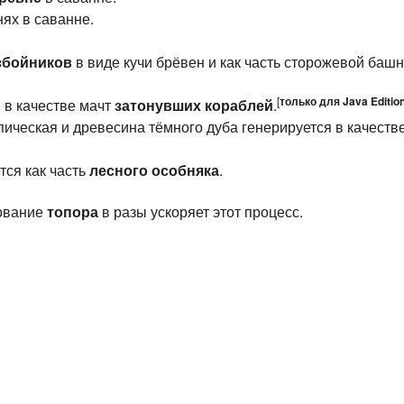
ях в саванне.
збойников
в виде кучи брёвен и как часть сторожевой башн
[
только для
Java Editio
 в качестве мачт
затонувших кораблей
.‌
пическая и древесина тёмного дуба генерируется в качеств
тся как часть
лесного особняка
.
зование
топора
в разы ускоряет этот процесс.