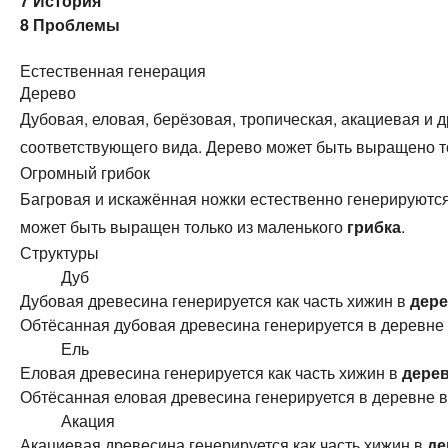
7
История
8
Проблемы
Естественная генерация
Дерево
Дубовая, еловая, берёзовая, тропическая, акациевая и 
соответствующего вида. Дерево может быть выращено т
Огромный грибок
Багровая и искажённая ножки естественно генерируются
может быть выращен только из маленького
грибка
.
Структуры
Дуб
Дубовая древесина генерируется как часть хижин в
дер
Обтёсанная дубовая древесина генерируется в деревне 
Ель
Еловая древесина генерируется как часть хижин в
дере
Обтёсанная еловая древесина генерируется в деревне в
Акация
Акациевая древесина генерируется как часть хижин в
де