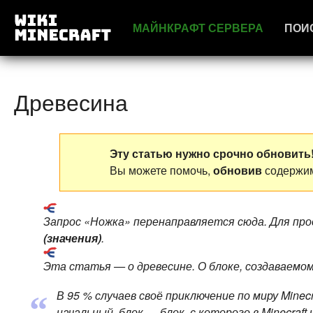
МАЙНКРАФТ СЕРВЕРА
ПОИ
Древесина
Эту статью нужно срочно обновить
Вы можете помочь,
обновив
содержим
Запрос «Ножка» перенаправляется сюда. Для пр
(значения)
.
Эта статья — о древесине. О блоке, создаваемом
В 95 % случаев своё приключение по миру Mine
“
начальный, блок — блок, с которого в Minecraf