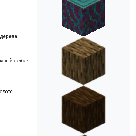
дерева
омный грибок
олоте.