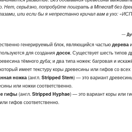
о. Нет, серьёзно, попробуйте поиграть в Minecraft без дре
лазами, или если бы я непрестанно кричал вам в ухо: «И
—
Ду
тественно генерируемый блок, являющийся частью
дерева
и
спользуются для создания
досок
. Существует шесть типов 
ревесина тёмного дуба; и два типа ножек: багровая и искаж
, который имеет текстуру коры древесины или гифов со всех
анная ножка
(англ.
Stripped Stem
) — это вариант древесин
есины или ножки соответственно.
ые гифы
(англ.
Stripped Hyphae
) — это вариант коры или г
или гифов соответственно.