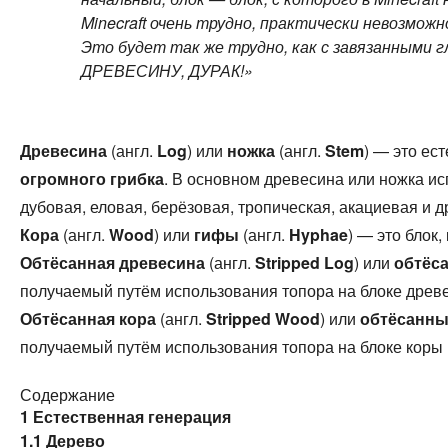
Minecraft очень трудно, практически невозможн
Это будет так же трудно, как с завязанными г
ДРЕВЕСИНУ, ДУРАК!»
Древесина
(англ.
Log
) или
ножка
(англ.
Stem
) — это ес
огромного грибка
. В основном древесина или ножка и
дубовая, еловая, берёзовая, тропическая, акациевая и д
Кора
(англ.
Wood
) или
гифы
(англ.
Hyphae
) — это блок
Обтёсанная древесина
(англ.
Stripped Log
) или
обтёс
получаемый путём
использования
топора на блоке древ
Обтёсанная кора
(англ.
Stripped Wood
) или
обтёсанн
получаемый путём
использования
топора на блоке коры 
Содержание
1
Естественная генерация
1.1
Дерево