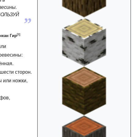
весины.
„
СПОЛЬЗУЙ
[1]
нкан Гир
ли
древесины:
ённая.
 шести сторон.
ы или ножки,
ифов,