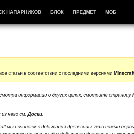
СК НАПАРНИКОВ
БЛОК
ПРЕДМЕТ
МОБ
!
ое статьи в соответствии с последними версиями
Minecraf
осмотра информации о других целях, смотрите страницу
 из него см.
Доски
.
craft мы начинаем с добывания древесины. Это самый перв
t начинается развитие. Без добывания древесины выживать