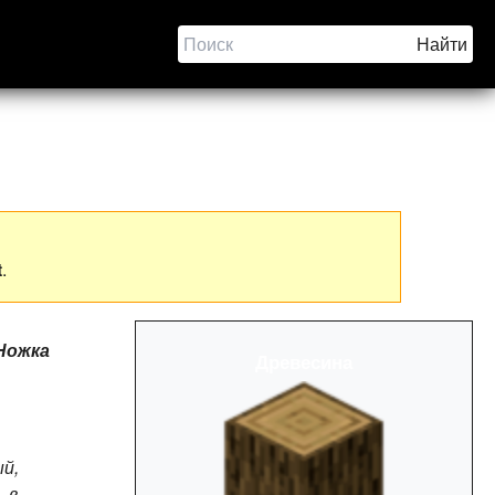
t
.
Ножка
Древесина
ый,
 в