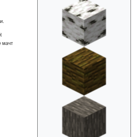
и.
n
]
е мачт