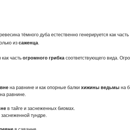
древесина тёмного дуба естественно генерируется как часть
олько из
саженца
.
 как часть
огромного грибка
соответствующего вида. Огр
евне
на равнине и как опорные балки
хижины ведьмы
на б
на равнине.
вне
в тайге и заснеженных биомах.
 заснеженной тундре.
ревне
в саванне.