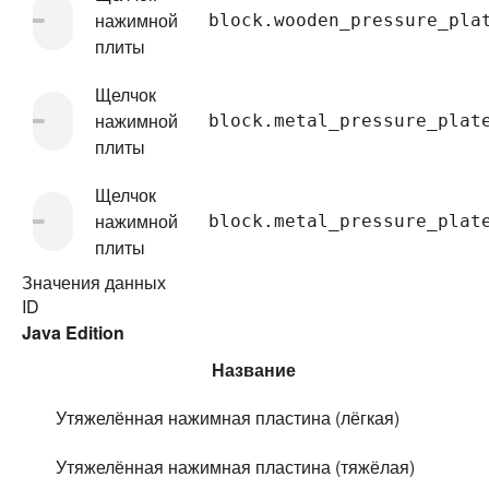
нажимной
block.wooden_pressure_pla
плиты
Щелчок
нажимной
block.metal_pressure_plat
плиты
Щелчок
нажимной
block.metal_pressure_plat
плиты
Значения данных
ID
Java Edition
Название
Утяжелённая нажимная пластина (лёгкая)
Утяжелённая нажимная пластина (тяжёлая)