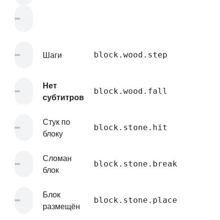
Шаги
block.wood.step
Нет
block.wood.fall
субтитров
Стук по
block.stone.hit
блоку
Сломан
block.stone.break
блок
Блок
block.stone.place
размещён