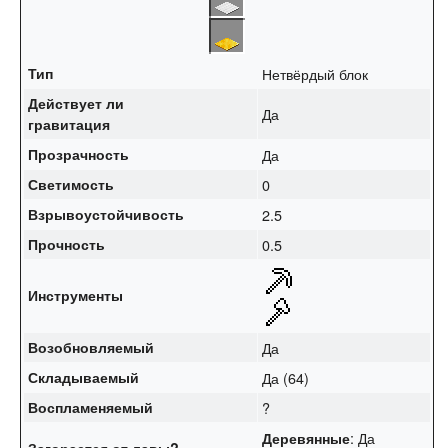
Тип
Нетвёрдый блок
Действует ли
Да
гравитация
Прозрачность
Да
Светимость
0
Взрывоустойчивость
2.5
Прочность
0.5
Инструменты
Возобновляемый
Да
Складываемый
Да (64)
Воспламеняемый
?
: Да
Деревянные
Загорается от
лавы
?