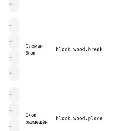
Сломан
block.wood.break
блок
Блок
block.wood.place
размещён