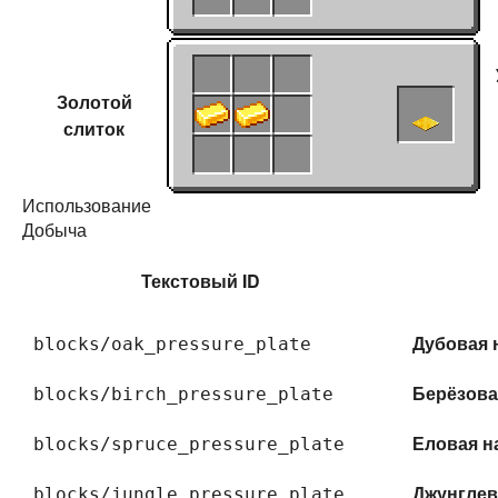
Золотой
слиток
Использование
Добыча
Текстовый ID
Дубовая 
blocks/oak_pressure_plate
Берёзова
blocks/birch_pressure_plate
Еловая н
blocks/spruce_pressure_plate
Джунглев
blocks/jungle_pressure_plate