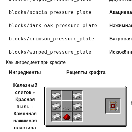
Акациева
blocks/acacia_pressure_plate
Нажимная
blocks/dark_oak_pressure_plate
Багровая
blocks/crimson_pressure_plate
Искажённ
blocks/warped_pressure_plate
Как ингредиент при крафте
Ингредиенты
Рецепты
крафта
Железный
слиток
+
Красная
пыль
+
6
Каменная
нажимная
пластина