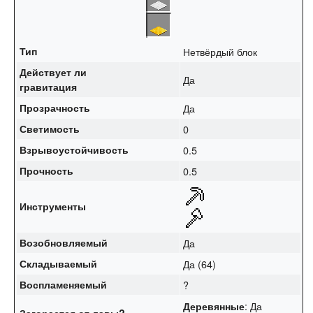
Тип
Нетвёрдый блок
Действует ли
Да
гравитация
Прозрачность
Да
Светимость
0
Взрывоустойчивость
0.5
Прочность
0.5
Инструменты
Возобновляемый
Да
Складываемый
Да (64)
Воспламеняемый
?
: Да
Деревянные
Загорается от
лавы
?