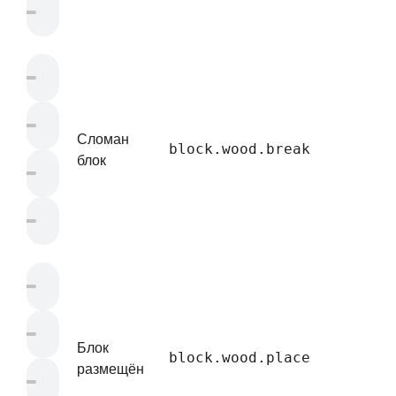
Сломан
block.wood.break
блок
Блок
block.wood.place
размещён