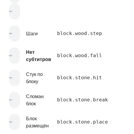
Шаги
block.wood.step
Нет
block.wood.fall
субтитров
Стук по
block.stone.hit
блоку
Сломан
block.stone.break
блок
Блок
block.stone.place
размещён