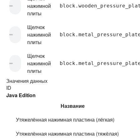
нажимной
block.wooden_pressure_pla
плиты
Щелчок
нажимной
block.metal_pressure_plat
плиты
Щелчок
нажимной
block.metal_pressure_plat
плиты
Значения данных
ID
Java Edition
Название
Утяжелённая нажимная пластина (лёгкая)
Утяжелённая нажимная пластина (тяжёлая)