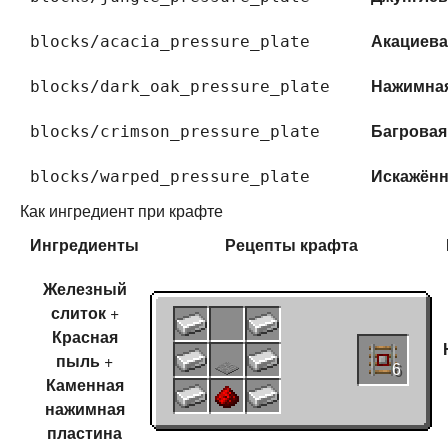
Акациева
blocks/acacia_pressure_plate
Нажимная
blocks/dark_oak_pressure_plate
Багровая
blocks/crimson_pressure_plate
Искажённ
blocks/warped_pressure_plate
Как ингредиент при крафте
Ингредиенты
Рецепты
крафта
Железный
слиток
+
Красная
пыль
+
6
Каменная
нажимная
пластина