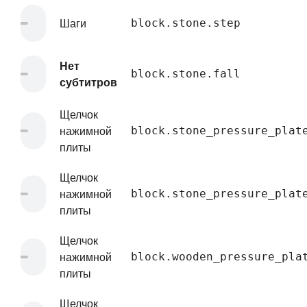
Шаги
block.stone.step
Нет
block.stone.fall
субтитров
Щелчок
нажимной
block.stone_pressure_plat
плиты
Щелчок
нажимной
block.stone_pressure_plat
плиты
Щелчок
нажимной
block.wooden_pressure_pla
плиты
Щелчок