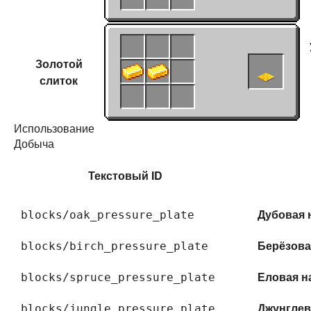
Золотой
слиток
Использование
Добыча
Текстовый ID
Дубовая 
blocks/oak_pressure_plate
Берёзова
blocks/birch_pressure_plate
Еловая н
blocks/spruce_pressure_plate
Джунглев
blocks/jungle_pressure_plate