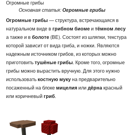
Огромные грибы
Основная статья:
Огромные грибы
Огромные грибы
— структура, встречающаяся в
натуральном виде в
грибном биоме
и
тёмном лесу
а также и в
болоте
(BE). Состоят из шляпки, текстура
которой зависит от вида гриба, и ножки. Являются
надежным источником грибов, из которых можно
приготовить
тушёные грибы
. Кроме того, огромные
грибы можно вырастить вручную. Для этого нужно
использовать
костную муку
на предварительно
посаженный на блоке
мицелия
или
дёрна
красный
или коричневый
гриб
.