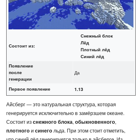
Снежный блок
Лёд
Состоит из:
Плотный лёд
Синий лёд
Появление
после
Да
генерации
Первое появление
1.13
Айсберг — это натуральная структура, которая
генерируется исключительно в замёрзшем океане.
Состоит из
снежного блока
,
обыкновенного
,
плотного
и
синего
льда. При этом стоит отметить,
что синий лёд генерируется только в айсберге. Из