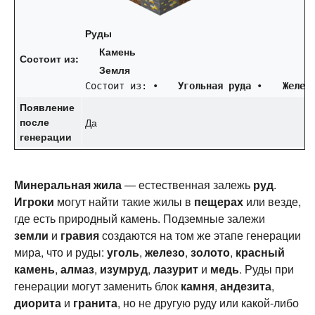
Руды
Камень
Состоит из:
Земля
Состоит из: • 
Угольная руда
 • 
Желез
Появление
после
Да
генерации
Минеральная жила
— естественная залежь
руд
.
Игроки
могут найти такие жилы в
пещерах
или везде,
где есть природный камень. Подземные залежи
земли
и
гравия
создаются на том же этапе генерации
мира, что и руды:
уголь
,
железо
,
золото
,
красный
камень
,
алмаз
,
изумруд
,
лазурит
и
медь
. Руды при
генерации могут заменить блок
камня
,
андезита
,
диорита
и
гранита
, но не другую руду или какой-либо