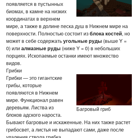
появляется в пустынных
биомах, в камне на низких
координатах в верхнем
мире, а также в долине песка душ в Нижнем мире на
поверхности. Полностью состоит из
блока костей
, но
может в себе содержать
угольные руды
(выше Y =
0) или
алмазные руды
(ниже Y = 0) в небольших
порциях. Ископаемые останки имеют множество
видов.
Грибки
Грибки — это гигантские
грибы, которые
появляются в Нижнем
мире. Функционал равен
деревьям. Листва из
Багровый гриб
блоков адского нароста.
Бывают багровые и искаженные. На них также растет
грибосвет, а листья не выпадают сами, даже после
удаления ствола грибка.