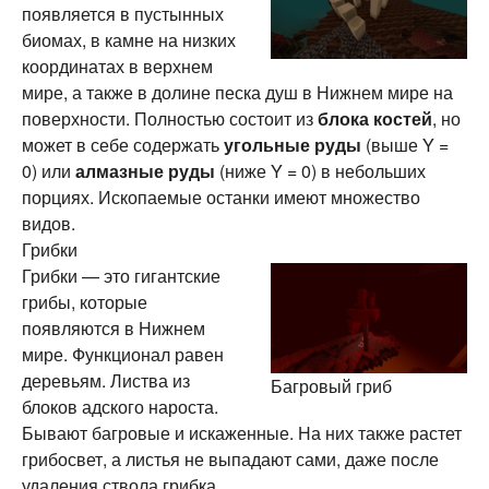
появляется в пустынных
биомах, в камне на низких
координатах в верхнем
мире, а также в долине песка душ в Нижнем мире на
поверхности. Полностью состоит из
блока костей
, но
может в себе содержать
угольные руды
(выше Y =
0) или
алмазные руды
(ниже Y = 0) в небольших
порциях. Ископаемые останки имеют множество
видов.
Грибки
Грибки — это гигантские
грибы, которые
появляются в Нижнем
мире. Функционал равен
деревьям. Листва из
Багровый гриб
блоков адского нароста.
Бывают багровые и искаженные. На них также растет
грибосвет, а листья не выпадают сами, даже после
удаления ствола грибка.