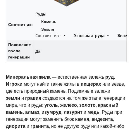
Руды
Камень
Состоит из:
Земля
Состоит из: • 
Угольная руда
 • 
Желез
Появление
после
Да
генерации
Минеральная жила
— естественная залежь
руд
.
Игроки
могут найти такие жилы в
пещерах
или везде,
где есть природный камень. Подземные залежи
земли
и
гравия
создаются на том же этапе генерации
мира, что и руды:
уголь
,
железо
,
золото
,
красный
камень
,
алмаз
,
изумруд
,
лазурит
и
медь
. Руды при
генерации могут заменить блок
камня
,
андезита
,
диорита
и
гранита
, но не другую руду или какой-либо