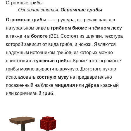
Огромные грибы
Основная статья:
Огромные грибы
Огромные грибы
— структура, встречающаяся в
натуральном виде в
грибном биоме
и
тёмном лесу
а также и в
болоте
(BE). Состоят из шляпки, текстура
которой зависит от вида гриба, и ножки. Являются
надежным источником грибов, из которых можно
приготовить
тушёные грибы
. Кроме того, огромные
грибы можно вырастить вручную. Для этого нужно
использовать
костную муку
на предварительно
посаженный на блоке
мицелия
или
дёрна
красный
или коричневый
гриб
.