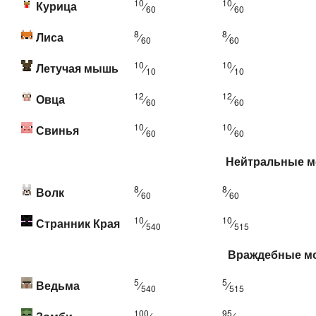
10
10
Курица
⁄
⁄
60
60
8
8
Лиса
⁄
⁄
60
60
10
10
Летучая мышь
⁄
⁄
10
10
12
12
Овца
⁄
⁄
60
60
10
10
Свинья
⁄
⁄
60
60
Нейтральные 
8
8
Волк
⁄
⁄
60
60
10
10
Странник Края
⁄
⁄
540
515
Враждебные м
5
5
Ведьма
⁄
⁄
540
515
100
95