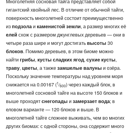
Многолетняя сосновая тайга представляет собой
гигантский хвойный лес. В отличие от обычной тайги,
поверхность многолетней состоит преимущественно
из
подзола
и
каменистой земли
, а размер многих её
елей
схож с размером джунглевых деревьев — они в
четыре раза шире и могут достигать
высоты
30
блоков
. Помимо деревьев, в этом биоме можно
найти
грибы
,
кусты сладких ягод
,
сухие кусты
,
траву
,
цветы
, а также
замшелые валуны
и озёра.
Поскольку значение температуры над уровнем моря
1
снижается на 0.00167 (
⁄
) через каждый блок, в
600
многолетней сосновой тайге на высоте 150 блоков и
выше проходят
снегопады
и
замерзает
вода
; в
еловом варианте — 120 блоков и выше. В
многолетней тайге сложнее выживать, чем во многих
других биомах: с одной стороны, она содержит много