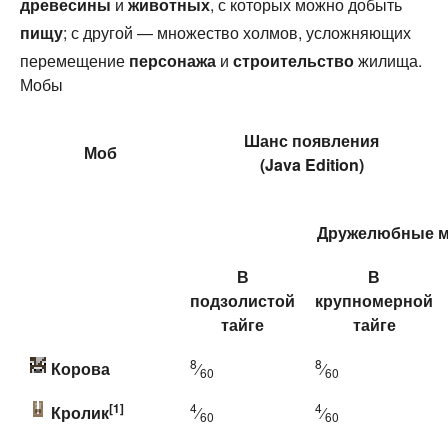
древесины
и
животных
, с которых можно добыть
пищу
; с другой — множество холмов, усложняющих
перемещение
персонажа
и
строительство
жилища.
Мобы
Шанс появления
Моб
(
Java Edition
)
Дружелюбные 
В
В
подзолистой
крупномерной
тайге
тайге
8
8
Корова
⁄
⁄
60
60
[1]
4
4
Кролик
⁄
⁄
60
60