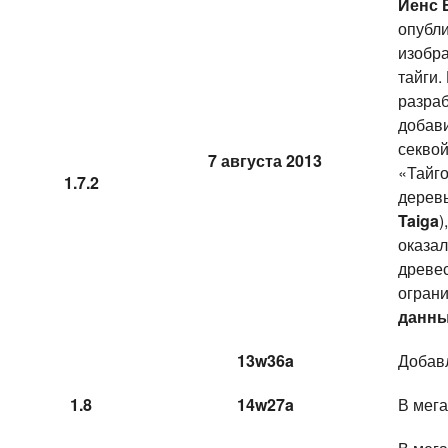
Йенс 
опубли
изобр
тайги.
разра
добави
секвой
7 августа 2013
«Тайго
1.7.2
деревь
Taiga
)
оказал
древес
огран
данн
13w36a
Добавл
1.8
14w27a
В мег