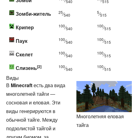
Зомби
⁄
⁄
540
515
25
5
Зомби-житель
⁄
⁄
540
515
100
100
Крипер
⁄
⁄
540
515
100
100
Паук
⁄
⁄
540
515
100
100
Скелет
⁄
⁄
540
515
[2]
100
100
Слизень
⁄
⁄
540
515
Виды
В
Minecraft
есть два вида
многолетней тайги —
сосновая и еловая. Эти
виды генерируются в
Многолетняя еловая
обычной тайге. Между
тайга
подзолистой тайгой и
другим биомом, за