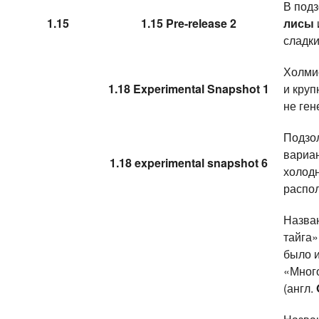
В подз
1.15
1.15 Pre-release 2
лисы
сладки
Холми
1.18 Experimental Snapshot 1
и круп
не ген
Подзол
вариа
1.18 experimental snapshot 6
холодн
распо
Назва
тайга»
было 
«Много
(англ.