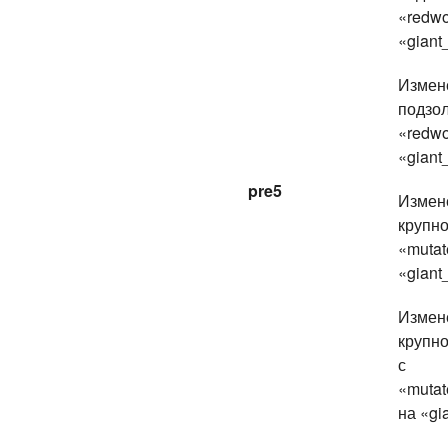
«redwo
«giant
Измен
подзол
«redwo
«giant_
pre5
Измен
крупно
«mutat
«giant
Измен
крупн
с
«mutat
на «gi