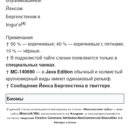
опубликованное
Йенсом
Бергенстеном в
[4]
Imgur’е
Примечания
↑
50 % — коричневые; 40 % — коричневые с пятнами;
10 % — чёрные.
↑
В подзолистой тайге слизни появляются только в
специальных чанках
.
↑
MC-140690
— в
Java Edition
обычный и холмистый
крупномерный виды имеют одинаковый рельеф.
↑
Сообщение Йенса Бергенстена в твиттере
.
Биомы
В данной статье используются материалы из статьи
«Многолетняя тайга»
с вики-
сайта
Minecraft Wiki
, расположенного на
Фэндоме
, и они распространяются
согласно
лицензии Creative Commons Attribution-NonCommercial-ShareAlike 3.0
.
Авторы статьи.