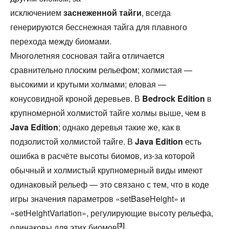
исключением
заснеженной тайги
, всегда
генерируются бесснежная тайга для плавного
перехода между биомами.
Многолетняя сосновая тайга отличается
сравнительно плоским рельефом; холмистая —
высокими и крутыми холмами; еловая —
конусовидной кроной деревьев. В
Bedrock Edition
в
крупномерной холмистой тайге холмы выше, чем в
Java Edition
; однако деревья такие же, как в
подзолистой холмистой тайге. В
Java Edition
есть
ошибка в расчёте высоты биомов, из-за которой
обычный и холмистый крупномерный виды имеют
одинаковый рельеф — это связано с тем, что в коде
игры значения параметров «setBaseHeight» и
«setHeightVariation», регулирующие высоту рельефа,
[3]
одинаковы для этих биомов
.