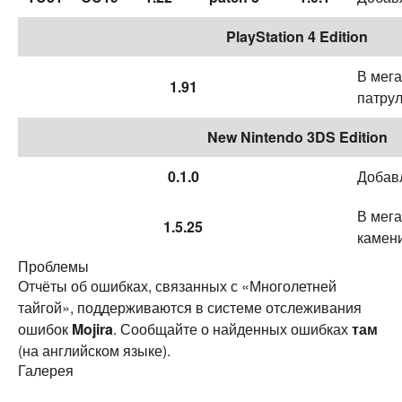
PlayStation 4 Edition
В мега
1.91
патрул
New Nintendo 3DS Edition
0.1.0
Добавл
В мега
1.5.25
камени
Проблемы
Отчёты об ошибках, связанных с «Многолетней
тайгой», поддерживаются в системе отслеживания
ошибок
Mojira
. Сообщайте о найденных ошибках
там
(на английском языке).
Галерея