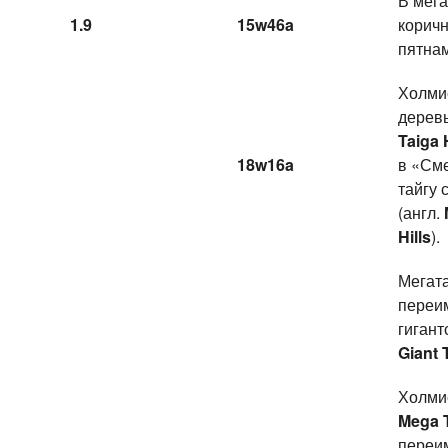
В мега
1.9
15w46a
коричн
пятнам
Холмис
деревь
Taiga 
18w16a
в «См
тайгу 
(англ.
Hills
).
Мегата
переим
гигант
Giant 
Холмис
Mega T
переи