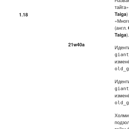
Назва
тайга»
Taiga
)
1.18
«Много
(англ.
Taiga
).
21w40a
Идент
giant
измен
old_g
Идент
giant
измен
old_g
Холми
подзо