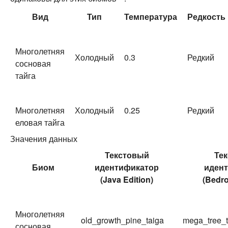
Вид
Тип
Температура
Редкость
Многолетняя
Холодный
0.3
Редкий
сосновая
тайга
Многолетняя
Холодный
0.25
Редкий
еловая тайга
Значения данных
Текстовый
Те
Биом
идентификатор
иден
(
Java Edition
)
(
Bedro
Многолетняя
old_growth_pine_taiga
mega_tree_t
сосновая