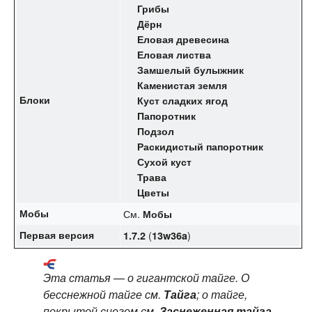
Грибы
Дёрн
Еловая древесина
Еловая листва
Замшелый булыжник
Каменистая земля
Блоки
Куст сладких ягод
Папоротник
Подзол
Раскидистый папоротник
Сухой куст
Трава
Цветы
Мобы
См.
Мобы
Первая версия
(
)
1.7.2
13w36a
Эта статья — о гигантской тайге. О
бесснежной тайге см.
Тайга
; о тайге,
покрытой снегом см.
Заснеженная тайга
.