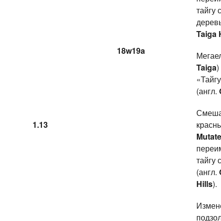
тайгу 
деревь
Taiga H
18w19a
Мегаел
Taiga
)
«Тайгу
(англ.
Смеша
1.13
красны
Mutate
переи
тайгу 
(англ.
Hills
).
Измен
подзол