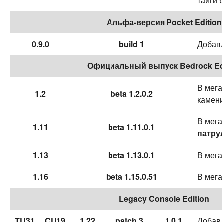
тайги 
Альфа-версия Pocket Edition
0.9.0
build 1
Добавл
Официальный выпуск Bedrock Ed
В мега
1.2
beta 1.2.0.2
камени
В мега
1.11
beta 1.11.0.1
патру
1.13
beta 1.13.0.1
В мега
1.16
beta 1.15.0.51
В мег
Legacy Console Edition
TU31
CU19
1.22
patch 3
1.0.1
Добавл