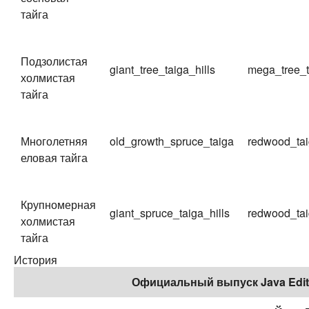
тайга
Подзолистая
giant_tree_taiga_hills
mega_tree_t
холмистая
тайга
Многолетняя
old_growth_spruce_taiga
redwood_ta
еловая тайга
Крупномерная
giant_spruce_taiga_hills
redwood_tai
холмистая
тайга
История
Официальный выпуск Java Edit