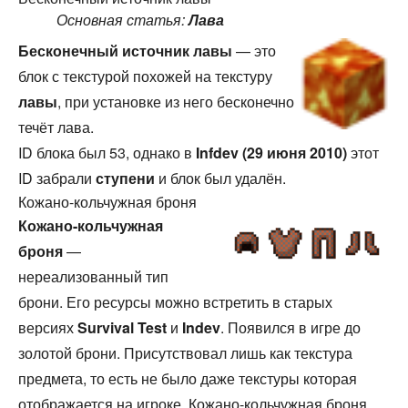
Основная статья:
Лава
Бесконечный источник лавы
— это
блок с текстурой похожей на текстуру
лавы
, при установке из него бесконечно
течёт лава.
ID блока был 53, однако в
Infdev (29 июня 2010)
этот
ID забрали
ступени
и блок был удалён.
Кожано-кольчужная броня
Кожано-кольчужная
броня
—
нереализованный тип
брони. Его ресурсы можно встретить в старых
версиях
Survival Test
и
Indev
. Появился в игре до
золотой брони. Присутствовал лишь как текстура
предмета, то есть не было даже текстуры которая
отображается на игроке. Кожано-кольчужная броня