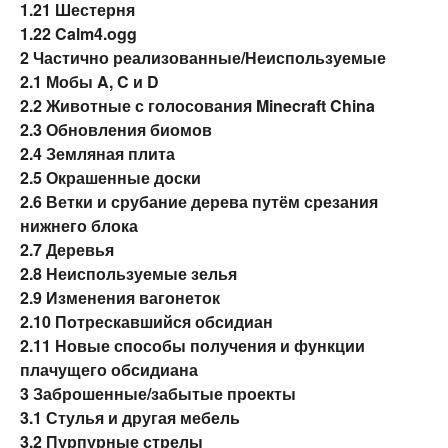
1.21
Шестерня
1.22
Calm4.ogg
2
Частично реализованные/Неиспользуемые
2.1
Мобы A, C и D
2.2
Животные с голосования Minecraft China
2.3
Обновления биомов
2.4
Земляная плита
2.5
Окрашенные доски
2.6
Ветки и срубание дерева путём срезания
нижнего блока
2.7
Деревья
2.8
Неиспользуемые зелья
2.9
Изменения вагонеток
2.10
Потрескавшийся обсидиан
2.11
Новые способы получения и функции
плачущего обсидиана
3
Заброшенные/забытые проекты
3.1
Стулья и другая мебель
3.2
Пурпурные стрелы