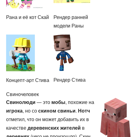
Рана и её кот Скай
Рендер ранней
модели Раны
Рендер Стива
Концепт-арт Стива
Свиночеловек
Свинолюди
— это
мобы
, похожие на
игрока
, но со
скином
свиньи
.
Нотч
отметил, что он может добавить их в
качестве
деревенских жителей
в
деревнях
(чего не произошло). Скин