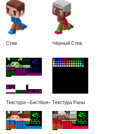
Стив
Чёрный Стив
Текстура «Бистбоя»
Текстура Раны