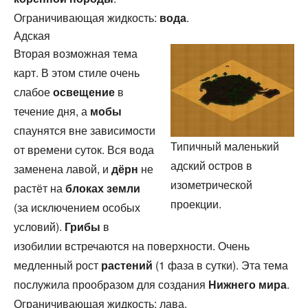
Ограничивающая жидкость:
вода
.
Адская
Вторая возможная тема
карт. В этом стиле очень
слабое
освещение
в
течение дня, а
мобы
спаунятся вне зависимости
Типичный маленький
от времени суток. Вся вода
адский остров в
заменена лавой, и
дёрн
не
изометрической
растёт на
блоках
земли
проекции.
(за исключением особых
условий).
Грибы
в
изобилии встречаются на поверхности. Очень
медленный рост
растений
(1 фаза в сутки). Эта тема
послужила прообразом для создания
Нижнего мира
.
Ограничивающая жидкость: лава.