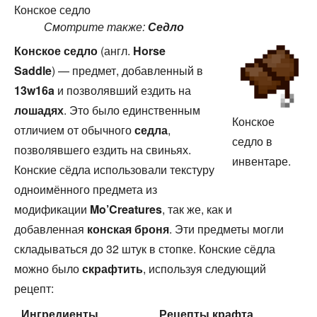
Конское седло
Смотрите также:
Седло
Конское седло
(англ.
Horse
Saddle
) — предмет, добавленный в
13w16a
и позволявший ездить на
лошадях
. Это было единственным
Конское
отличием от обычного
седла
,
седло в
позволявшего ездить на свиньях.
инвентаре.
Конские сёдла использовали текстуру
одноимённого предмета из
модификации
Mo’Creatures
, так же, как и
добавленная
конская броня
. Эти предметы могли
складываться до 32 штук в стопке. Конские сёдла
можно было
скрафтить
, используя следующий
рецепт:
Ингредиенты
Рецепты
крафта