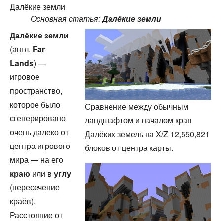
Далёкие земли
Основная статья:
Далёкие земли
Далёкие земли
(англ.
Far
Lands
) —
игровое
пространство,
которое было
Сравнение между обычным
сгенерировано
ландшафтом и началом края
очень далеко от
Далёких земель на X/Z 12,550,821
центра игрового
блоков от центра карты.
мира — на его
краю
или в
углу
(пересечение
краёв).
Расстояние от