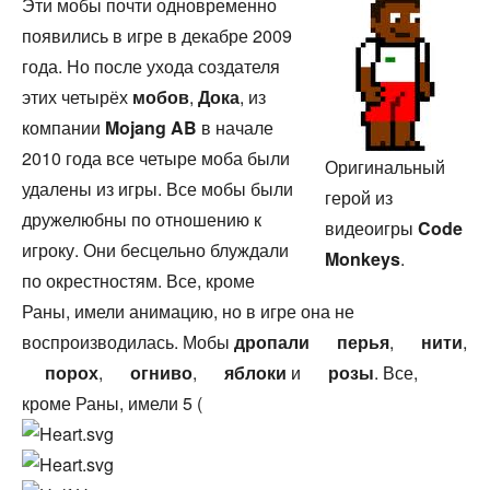
Эти мобы почти одновременно
появились в игре в декабре 2009
года. Но после ухода создателя
этих четырёх
мобов
,
Дока
, из
компании
Mojang AB
в начале
2010 года все четыре моба были
Оригинальный
удалены из игры. Все мобы были
герой из
дружелюбны по отношению к
видеоигры
Code
игроку. Они бесцельно блуждали
Monkeys
.
по окрестностям. Все, кроме
Раны, имели анимацию, но в игре она не
воспроизводилась. Мобы
дропали
перья
,
нити
,
порох
,
огниво
,
яблоки
и
розы
. Все,
кроме Раны, имели 5 (