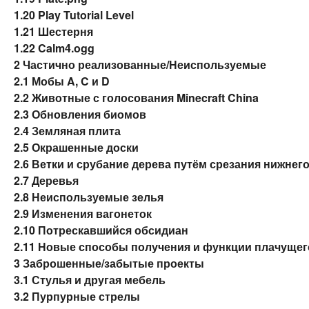
1.20
Play Tutorial Level
1.21
Шестерня
1.22
Calm4.ogg
2
Частично реализованные/Неиспользуемые
2.1
Мобы A, C и D
2.2
Животные с голосования Minecraft China
2.3
Обновления биомов
2.4
Земляная плита
2.5
Окрашенные доски
2.6
Ветки и срубание дерева путём срезания нижнего
2.7
Деревья
2.8
Неиспользуемые зелья
2.9
Изменения вагонеток
2.10
Потрескавшийся обсидиан
2.11
Новые способы получения и функции плачущег
3
Заброшенные/забытые проекты
3.1
Стулья и другая мебель
3.2
Пурпурные стрелы