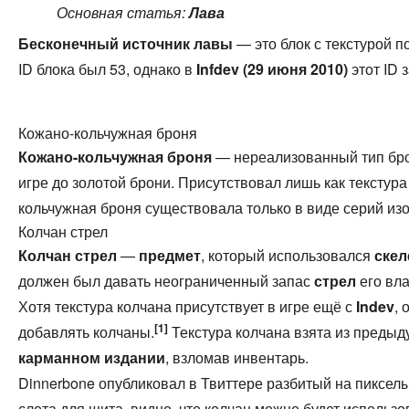
Основная статья:
Лава
Бесконечный источник лавы
— это блок с текстурой п
ID блока был 53, однако в
Infdev (29 июня 2010)
этот ID 
Кожано-кольчужная броня
Кожано-кольчужная броня
— нереализованный тип бро
игре до золотой брони. Присутствовал лишь как текстура
кольчужная броня существовала только в виде серий и
Колчан стрел
Колчан стрел
—
предмет
, который использовался
скел
должен был давать неограниченный запас
стрел
его вла
Хотя текстура колчана присутствует в игре ещё с
Indev
, 
[1]
добавлять колчаны.
Текстура колчана взята из предыду
карманном издании
, взломав инвентарь.
Dinnerbone опубликовал в Твиттере разбитый на пиксел
слота для щита, видно, что колчан можно будет использов