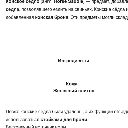
Конское седло
(англ.
Horse Saddle
) — предмет, добав
седла
, позволявшего ездить на свиньях. Конские сёдл
добавленная
конская броня
. Эти предметы могли склад
Ингредиенты
Кожа
+
Железный слиток
Позже конские сёдла были удалены, а их функции объе
использоваться
стойками для брони
.
Бесконечный источник воды