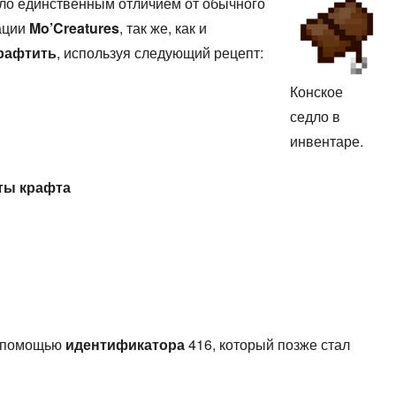
ыло единственным отличием от обычного
кации
Mo’Creatures
, так же, как и
рафтить
, используя следующий рецепт:
Конское
седло в
инвентаре.
пты
крафта
с помощью
идентификатора
416, который позже стал