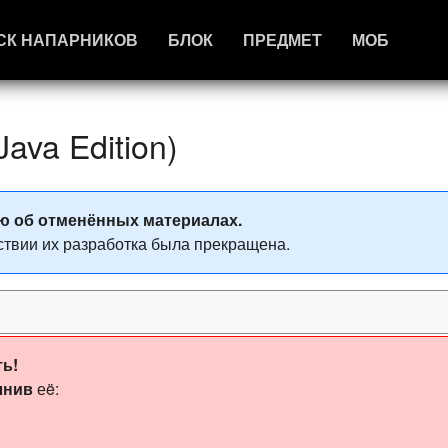
СК НАПАРНИКОВ
БЛОК
ПРЕДМЕТ
МОБ
ava Edition)
ю об отменённых материалах.
твии их разработка была прекращена.
ть!
лнив
еë: