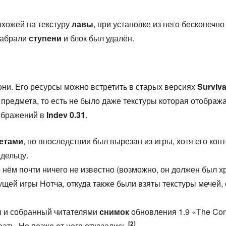
охожей на текстуру
лавы
, при установке из него бесконечно
забрали
ступени
и блок был удалён.
ни. Его ресурсы можно встретить в старых версиях
Surviva
 предмета, то есть не было даже текстуры которая отобража
зображений в
Indev 0.31
.
етами
, но впоследствии был вырезан из игры, хотя его кон
дельцу.
о нём почти ничего не известно (возможно, он должен был х
щей игры Нотча, откуда также были взяты текстуры мечей, 
ы и собранный читателями
снимок
обновления 1.9 «The Com
[2]
ать. Но позже от него отказались.