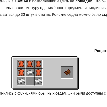
ленный в
13w16a
и позволявший ездить на
лошадях
. Это б
а использовали текстуру одноимённого предмета из модифи
ываться до 32 штук в стопке. Конские сёдла можно было
ск
Реце
динились с функциями обычных сёдел. Они были доступны 