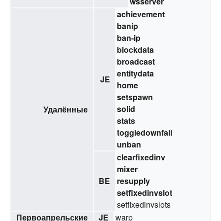
wsserver
achievement
banip
ban-ip
blockdata
broadcast
entitydata
JE
home
setspawn
solid
Удалённые
stats
toggledownfall
unban
clearfixedinv
mixer
BE
resupply
setfixedinvslot
setfixedinvslots
Первоапрельские
JE
warp