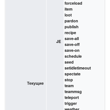
forceload
item
loot
pardon
publish
recipe
save-all
JE
save-off
save-on
schedule
seed
setidletimeout
spectate
stop
Текущие
team
teammsg
teleport
trigger
weather