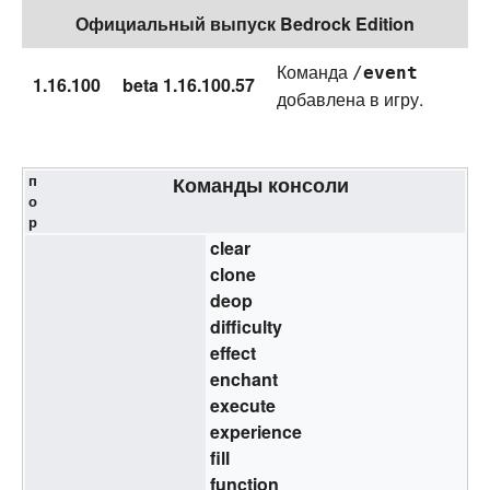
Официальный выпуск Bedrock Edition
Команда
/
event
1.16.100
beta 1.16.100.57
добавлена в игру.
п
Команды консоли
о
р
clear
clone
deop
difficulty
effect
enchant
execute
experience
fill
function