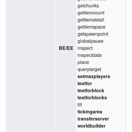
getchunks
getitemcount
getitemdetail
getitemspace
getspawnpoint
globalpause
BE
/
EE
inspect
inspectdata
place
querytarget
setmaxplayers
testfor
testforblock
testforblocks
till
tickingarea
transferserver
worldbuilder