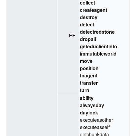
collect
createagent
destroy
detect
detectredstone
EE
dropall
geteduclientinfo
immutableworld
move
position
tpagent
transfer
turn
ability
alwaysday
daylock
executeasother
executeasself
getchunkdata