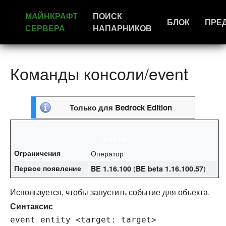
МАЙНКРАФТ
ПОИСК
БЛОК
ПРЕ
СЕРВЕРА
НАПАРНИКОВ
Команды консоли/event
Только для
Bedrock Edition
event
Ограничения
Оператор
Первое появление
(
)
BE 1.16.100
BE beta 1.16.100.57
Используется, чтобы запустить событие для объекта.
Синтаксис
event entity <target: target>