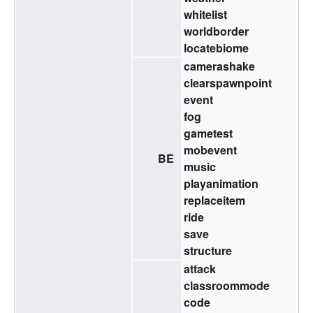
whitelist
worldborder
locatebiome
camerashake
clearspawnpoint
event
fog
gametest
mobevent
BE
music
playanimation
replaceitem
ride
save
structure
attack
classroommode
code